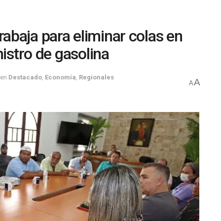
baja para eliminar colas en
nistro de gasolina
en
Destacado
,
Economía
,
Regionales
A
A