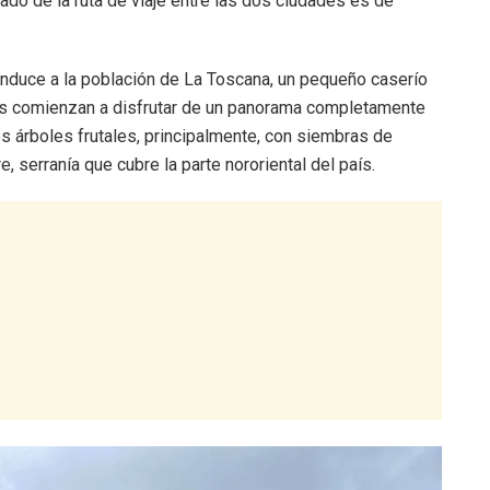
do de la ruta de viaje entre las dos ciudades es de
onduce a la población de La Toscana, un pequeño caserío
ros comienzan a disfrutar de un panorama completamente
os árboles frutales, principalmente, con siembras de
, serranía que cubre la parte nororiental del país.