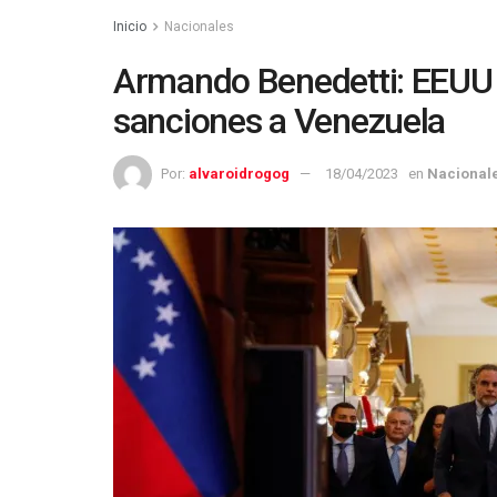
Inicio
Nacionales
Armando Benedetti: EEUU 
sanciones a Venezuela
Por:
alvaroidrogog
18/04/2023
en
Nacional