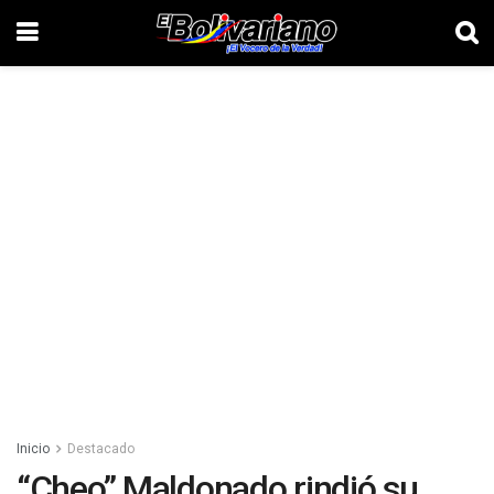
Inicio
Destacado
“Cheo” Maldonado rindió su