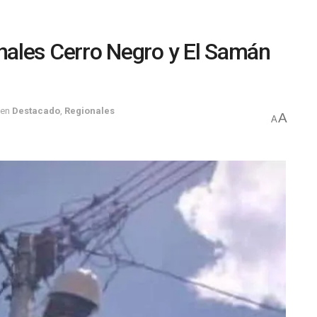
ales Cerro Negro y El Samán
en
Destacado
,
Regionales
A
A