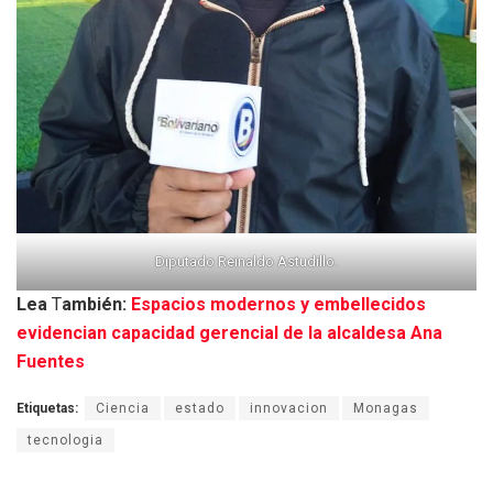
Diputado Reinaldo Astudillo.
Lea
T
ambién:
Espacios modernos y embellecidos
evidencian capacidad gerencial de la alcaldesa Ana
Fuentes
Etiquetas:
Ciencia
estado
innovacion
Monagas
tecnologia