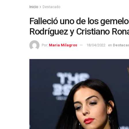
Inicio
Destacado
Falleció uno de los gemel
Rodríguez y Cristiano Ron
Por:
Maria Milagros
18/04/2022
en
Destaca