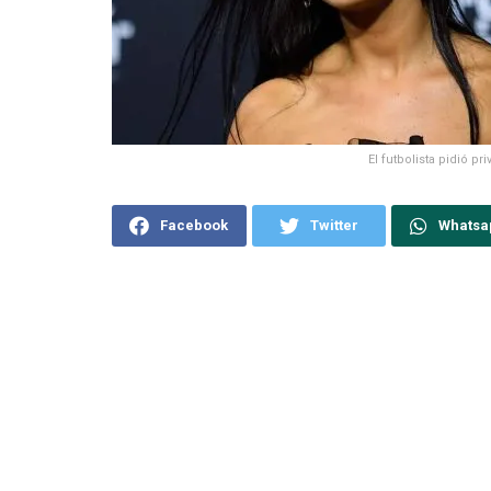
El futbolista pidió pr
Facebook
Twitter
Whatsa