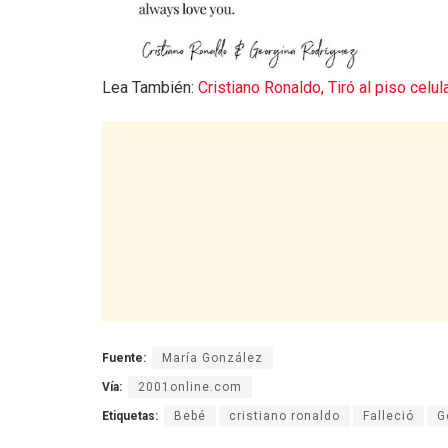
Lea También:
Cristiano Ronaldo, Tiró al piso celul
Fuente:
María González
Vía:
2001online.com
Etiquetas:
Bebé
cristiano ronaldo
Falleció
G