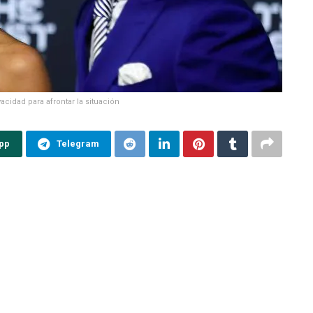
ivacidad para afrontar la situación
pp
Telegram