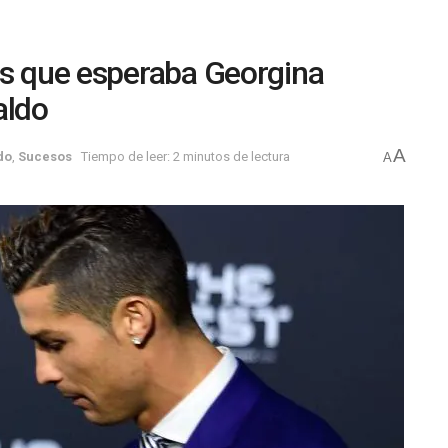
os que esperaba Georgina
aldo
A
do
,
Sucesos
Tiempo de leer: 2 minutos de lectura
A