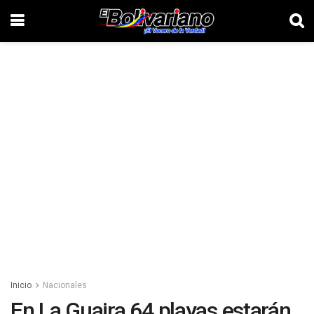
Inicio
Nacionales
En La Guaira 64 playas estarán