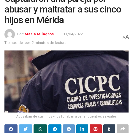
abusar y maltratar a sus cinco
hijos en Mérida
Por:
Maria Milagros
11/04/2022
A
A
Tiempo de leer: 2 minutos de lectura
Abusaban de sus hijos y los forjaban a ver encuentros sexuales