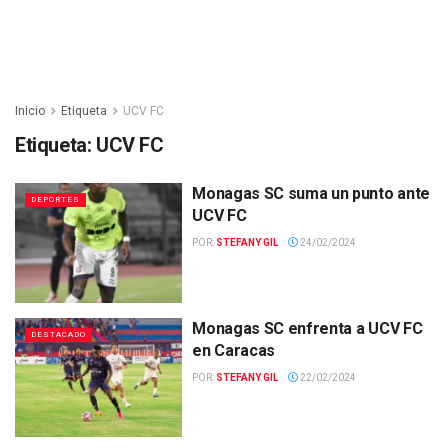
Inicio
Etiqueta
UCV FC
Etiqueta:
UCV FC
Monagas SC suma un punto ante
DEPORTES
UCV FC
POR:
STEFANY GIL
24/02/2024
Monagas SC enfrenta a UCV FC
DESTACADO
en Caracas
POR:
STEFANY GIL
22/02/2024