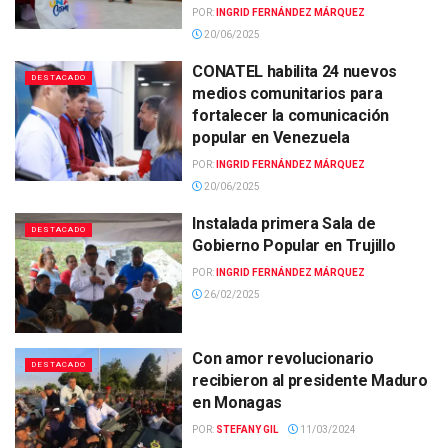
POR:
INGRID FERNÁNDEZ MÁRQUEZ
20/06/2025
CONATEL habilita 24 nuevos
DESTACADO
medios comunitarios para
fortalecer la comunicación
popular en Venezuela
POR:
INGRID FERNÁNDEZ MÁRQUEZ
20/06/2025
Instalada primera Sala de
DESTACADO
Gobierno Popular en Trujillo
POR:
INGRID FERNÁNDEZ MÁRQUEZ
26/02/2025
Con amor revolucionario
DESTACADO
recibieron al presidente Maduro
en Monagas
POR:
STEFANY GIL
11/03/2024