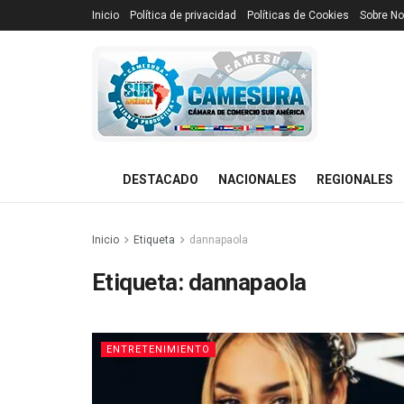
Inicio
Política de privacidad
Políticas de Cookies
Sobre No
DESTACADO
NACIONALES
REGIONALES
Inicio
Etiqueta
dannapaola
Etiqueta:
dannapaola
ENTRETENIMIENTO