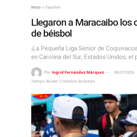
Inicio
Deportes
Llegaron a Maracaibo los
de béisbol
¡La Pequeña Liga Senior de Coquivacoa! 
en Carolina del Sur, Estados Unidos, e
Por:
Ingrid Fernández Márquez
06/07/2026
Tiempo de leer: 2 minutos de lectura