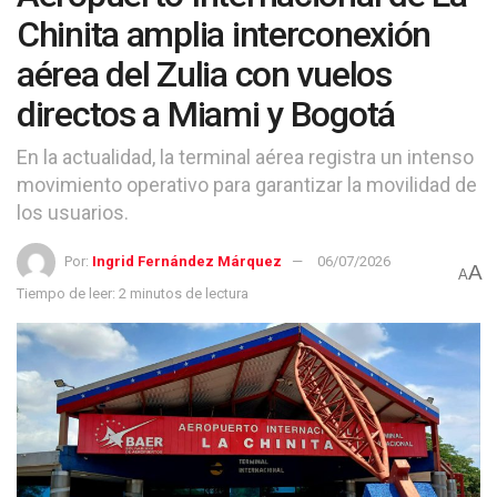
Chinita amplia interconexión
aérea del Zulia con vuelos
directos a Miami y Bogotá
En la actualidad, la terminal aérea registra un intenso
movimiento operativo para garantizar la movilidad de
los usuarios.
Por:
Ingrid Fernández Márquez
06/07/2026
A
A
Tiempo de leer: 2 minutos de lectura