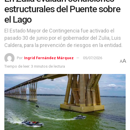
estructurales del Puente sobre
el Lago
El Estado Mayor de Contingencia fue activado el
pasado 30 de junio por el gobernador del Zulia, Luis
Caldera, para la prevención de riesgos en la entidad.
Por:
Ingrid Fernández Márquez
05/07/2026
A
A
Tiempo de leer: 3 minutos de lectura