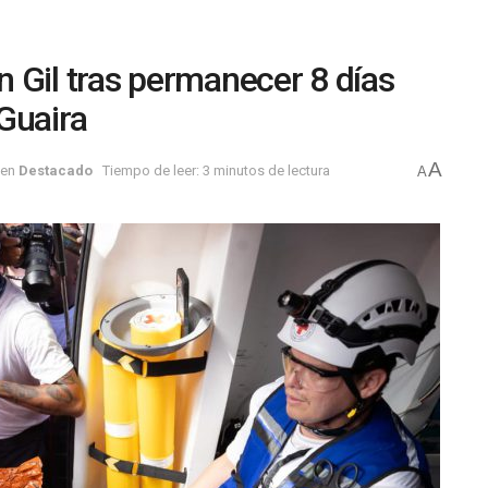
 Gil tras permanecer 8 días
Guaira
A
en
Destacado
Tiempo de leer: 3 minutos de lectura
A