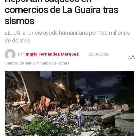
comercios de La Guaira tras
sismos
EE. UU. anuncia ayuda humanitaria por 150 millones
de dólares
Por:
Ingrid Fernández Márquez
25/06/2026
A
A
Tiempo de leer: 2 minutos de lectura