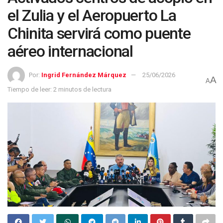
el Zulia y el Aeropuerto La
Chinita servirá como puente
aéreo internacional
Por:
Ingrid Fernández Márquez
25/06/2026
A
A
Tiempo de leer: 2 minutos de lectura