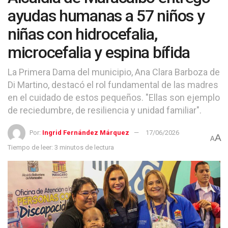
ayudas humanas a 57 niños y
niñas con hidrocefalia,
microcefalia y espina bífida
La Primera Dama del municipio, Ana Clara Barboza de
Di Martino, destacó el rol fundamental de las madres
en el cuidado de estos pequeños. "Ellas son ejemplo
de reciedumbre, de resiliencia y unidad familiar".
Por:
Ingrid Fernández Márquez
17/06/2026
A
A
Tiempo de leer: 3 minutos de lectura