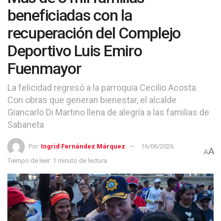
beneficiadas con la
recuperación del Complejo
Deportivo Luis Emiro
Fuenmayor
La felicidad regresó a la parroquia Cecilio Acosta.
Con obras que generan bienestar, el alcalde
Giancarlo Di Martino llena de alegría a las familias de
Sabaneta
Por:
Ingrid Fernández Márquez
16/06/2026
A
A
Tiempo de leer: 1 minuto de lectura