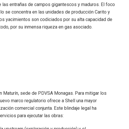
de las entrañas de campos gigantescos y maduros. El foco
lo se concentra en las unidades de producción Carito y
stos yacimientos son codiciados por su alta capacidad de
 todo, por su inmensa riqueza en gas asociado.
e en Maturín, sede de PDVSA Monagas. Para mitigar los
nuevo marco regulatorio ofrece a Shell una mayor
ización comercial conjunta. Este blindaje legal ha
rvicios para ejecutar las obras:
gía upstream (exploración y producción) y el