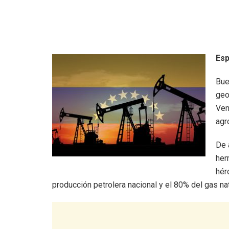
Esp
​Bu
geo
Ven
agr
De 
her
hér
producción petrolera nacional y el 80% del gas nat