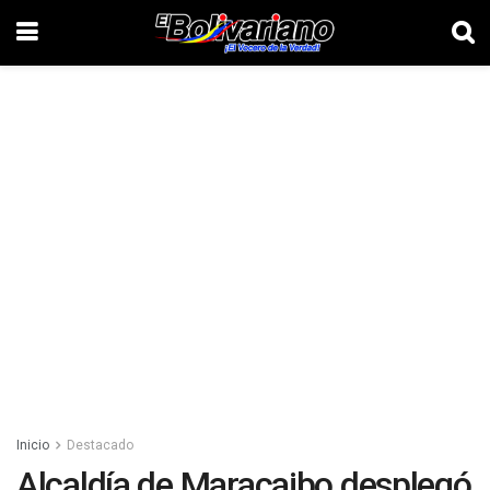
Inicio
Destacado
Alcaldía de Maracaibo desplegó