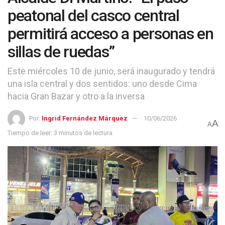
peatonal del casco central
permitirá acceso a personas en
sillas de ruedas”
Este miércoles 10 de junio, será inaugurado y tendrá
una isla central y dos sentidos: uno desde Cima
hacia Gran Bazar y otro a la inversa
Por:
Ingrid Fernández Márquez
10/06/2026
A
A
Tiempo de leer: 3 minutos de lectura