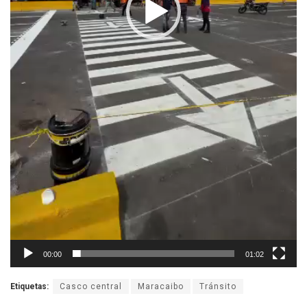
00:00
01:02
Etiquetas:
Casco central
Maracaibo
Tránsito