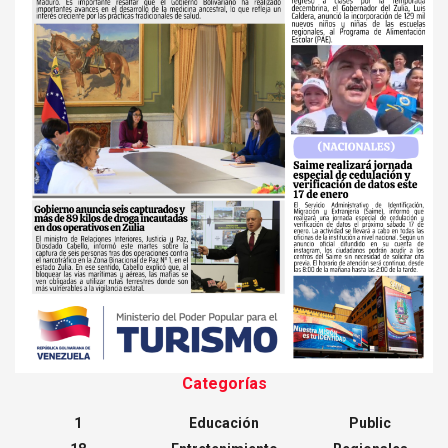
Categorías
1
Educación
Public