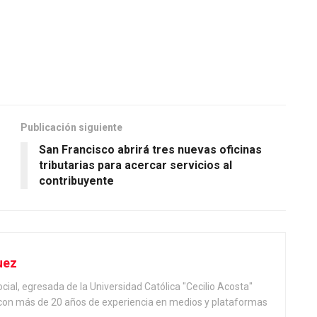
Publicación siguiente
San Francisco abrirá tres nuevas oficinas
tributarias para acercar servicios al
contribuyente
uez
ial, egresada de la Universidad Católica "Cecilio Acosta"
, con más de 20 años de experiencia en medios y plataformas