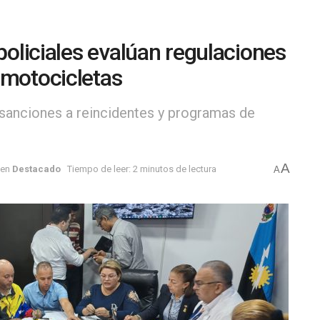
 policiales evalúan regulaciones
 motocicletas
sanciones a reincidentes y programas de
A
en
Destacado
Tiempo de leer: 2 minutos de lectura
A