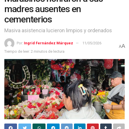
madres ausentes en
cementerios
Masiva asistencia lucieron limpios y ordenados
Por:
Ingrid Fernández Márquez
11/05/2026
A
A
Tiempo de leer: 2 minutos de lectura