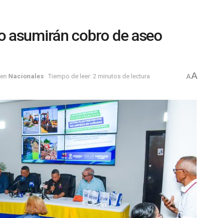
o asumirán cobro de aseo
A
en
Nacionales
Tiempo de leer: 2 minutos de lectura
A