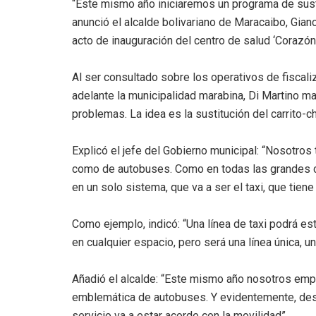
“Este mismo año iniciaremos un programa de susti
anunció el alcalde bolivariano de Maracaibo, Gianc
acto de inauguración del centro de salud ‘Corazón 
Al ser consultado sobre los operativos de fiscaliz
adelante la municipalidad marabina, Di Martino ma
problemas. La idea es la sustitución del carrito-c
Explicó el jefe del Gobierno municipal: “Nosotros
como de autobuses. Como en todas las grandes ciu
en un solo sistema, que va a ser el taxi, que tien
Como ejemplo, indicó: “Una línea de taxi podrá est
en cualquier espacio, pero será una línea única, u
Añadió el alcalde: “Este mismo año nosotros em
emblemática de autobuses. Y evidentemente, despué
servicio va a estar acorde con la movilidad”.