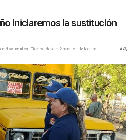
año iniciaremos la sustitución
A
en
Nacionales
Tiempo de leer: 2 minutos de lectura
A