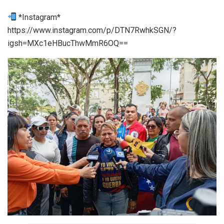
*Instagram*
https://www.instagram.com/p/DTN7RwhkSGN/?
igsh=MXc1eHBucThwMmR6OQ==