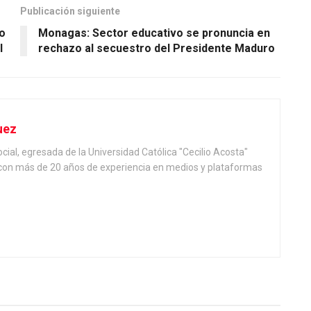
Publicación siguiente
no
Monagas: Sector educativo se pronuncia en
l
rechazo al secuestro del Presidente Maduro
uez
ial, egresada de la Universidad Católica "Cecilio Acosta"
, con más de 20 años de experiencia en medios y plataformas