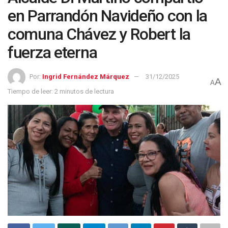
en Parrandón Navideño con la
comuna Chávez y Robert la
fuerza eterna
Por:
Ingrid Fernández Márquez
31/12/2025
A
A
Tiempo de leer: 2 minutos de lectura