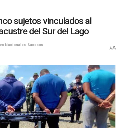
co sujetos vinculados al
lacustre del Sur del Lago
en
Nacionales
,
Sucesos
A
A