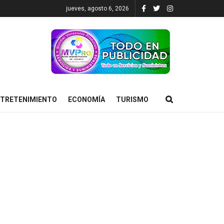
jueves, agosto 6, 2026
TRETENIMIENTO
ECONOMÍA
TURISMO