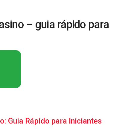
casino – guia rápido para
o: Guia Rápido para Iniciantes