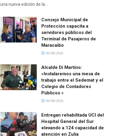
una nueva edición de la...
Consejo Municipal de
Protección capacita a
servidores públicos del
Terminal de Pasajeros de
Maracaibo
06/08/2026
Alcalde Di Martino:
«Instalaremos una mesa de
trabajo entre el Sedemat y el
Colegio de Contadores
Públicos «
06/08/2026
Entregan rehabilitada UCI del
Hospital General del Sur
elevando a 124 capacidad de
atención en Zulia