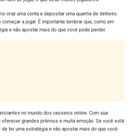
io criar uma conta e depositar uma quantia de dinheiro.
e começar a jogar. É importante lembrar que, como em
tégia e não apostar mais do que você pode perder.
iniciantes no mundo dos cassinos online. Com sua
de oferecer grandes prêmios e muita emoção. Se você está
r de ter uma estratégia e não apostar mais do que você