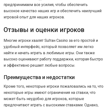
предпринимаем все усилия, чтобы обеспечить
высокое качество наших игр и обеспечить наилучший
игровой опыт для наших игроков.
Отзывы и оценки игроков
Многие игроки хвалят Sulтан Casino за его простой и
удобный интерфейс, который позволяет им легко
найти и начать играть в любимые игры. Они также
высоко оценивают работу поддержки, которая быстро
и эффективно решает любые вопросы.
Преимущества и недостатки
Кроме того, некоторые игроки пожаловались на то, что
некоторые игры имеют ограничения на ставки, что
может быть неудобно для игроков, которые
предпочитают играть с высокими ставками. Однако,