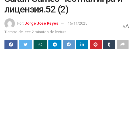
лицензия.52 (2)
Por:
Jorge José Reyes
16/11/2025
A
A
Tiempo de leer: 2 minutos de lectura