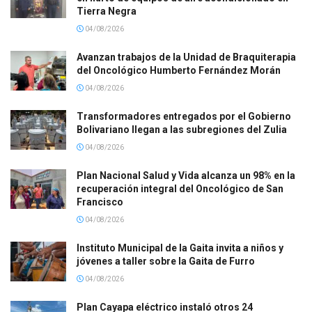
Tierra Negra
04/08/2026
Avanzan trabajos de la Unidad de Braquiterapia
del Oncológico Humberto Fernández Morán
04/08/2026
Transformadores entregados por el Gobierno
Bolivariano llegan a las subregiones del Zulia
04/08/2026
Plan Nacional Salud y Vida alcanza un 98% en la
recuperación integral del Oncológico de San
Francisco
04/08/2026
Instituto Municipal de la Gaita invita a niños y
jóvenes a taller sobre la Gaita de Furro
04/08/2026
Plan Cayapa eléctrico instaló otros 24