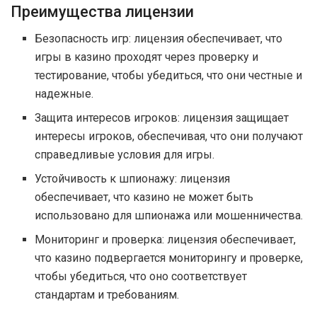
Преимущества лицензии
Безопасность игр: лицензия обеспечивает, что
игры в казино проходят через проверку и
тестирование, чтобы убедиться, что они честные и
надежные.
Защита интересов игроков: лицензия защищает
интересы игроков, обеспечивая, что они получают
справедливые условия для игры.
Устойчивость к шпионажу: лицензия
обеспечивает, что казино не может быть
использовано для шпионажа или мошенничества.
Мониторинг и проверка: лицензия обеспечивает,
что казино подвергается мониторингу и проверке,
чтобы убедиться, что оно соответствует
стандартам и требованиям.