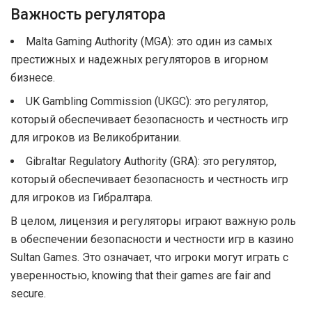
Важность регулятора
Мalta Gaming Authority (MGA): это один из самых
престижных и надежных регуляторов в игорном
бизнесе.
UK Gambling Commission (UKGC): это регулятор,
который обеспечивает безопасность и честность игр
для игроков из Великобритании.
Gibraltar Regulatory Authority (GRA): это регулятор,
который обеспечивает безопасность и честность игр
для игроков из Гибралтара.
В целом, лицензия и регуляторы играют важную роль
в обеспечении безопасности и честности игр в казино
Sultan Games. Это означает, что игроки могут играть с
уверенностью, knowing that their games are fair and
secure.