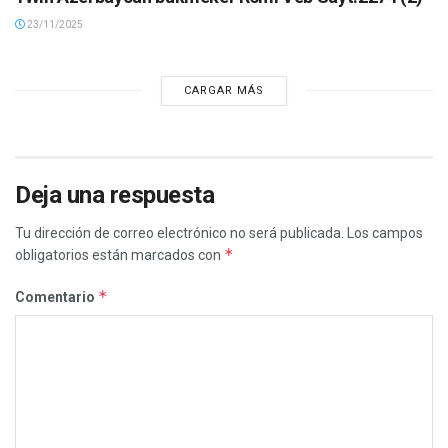
23/11/2025
CARGAR MÁS
Deja una respuesta
Tu dirección de correo electrónico no será publicada.
Los campos
*
obligatorios están marcados con
*
Comentario