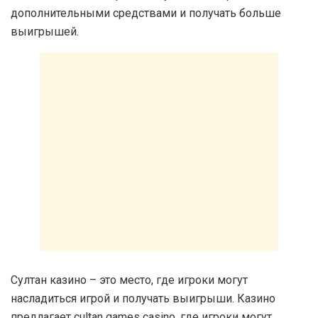
дополнительными средствами и получать больше
выигрышей.
Султан казино – это место, где игроки могут
насладиться игрой и получать выигрыши. Казино
предлагает сultan games casino, где игроки могут