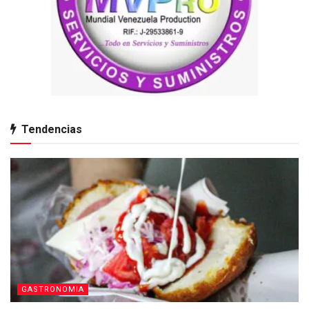
Tendencias
GASTRONOMIA