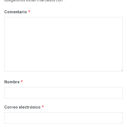
*
Comentario
*
Nombre
*
Correo electrónico