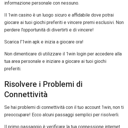
informazione personale con nessuno.
Il 1win casino è un luogo sicuro e affidabile dove potrai
giocare ai tuoi giochi preferiti e vincere premi esclusivi. Non
perdere l’opportunità di divertirti e di vincere!
Scarica l’1win apk e inizia a giocare ora!
Non dimenticare di utilizzare il 1win login per accedere alla
tua area personale e iniziare a giocare ai tuoi giochi
preferiti.
Risolvere i Problemi di
Connettività
Se hai problemi di connettività con il tuo account 1win, non ti
preoccupare! Ecco alcuni passaggi semplici per risolverli.
Il primo passaggio è verificare la tua connessione internet.