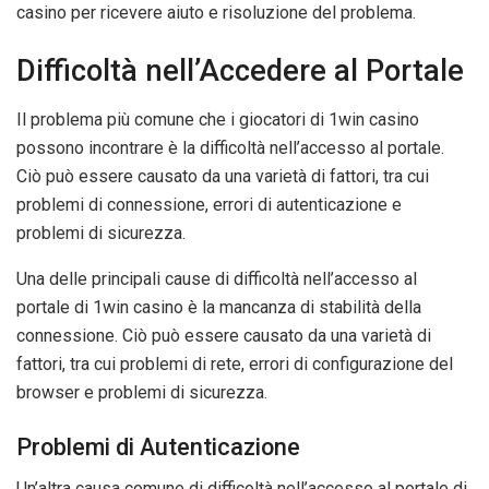
casino per ricevere aiuto e risoluzione del problema.
Difficoltà nell’Accedere al Portale
Il problema più comune che i giocatori di 1win casino
possono incontrare è la difficoltà nell’accesso al portale.
Ciò può essere causato da una varietà di fattori, tra cui
problemi di connessione, errori di autenticazione e
problemi di sicurezza.
Una delle principali cause di difficoltà nell’accesso al
portale di 1win casino è la mancanza di stabilità della
connessione. Ciò può essere causato da una varietà di
fattori, tra cui problemi di rete, errori di configurazione del
browser e problemi di sicurezza.
Problemi di Autenticazione
Un’altra causa comune di difficoltà nell’accesso al portale di