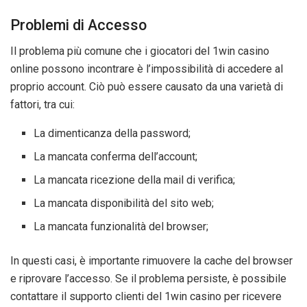
Problemi di Accesso
Il problema più comune che i giocatori del 1win casino
online possono incontrare è l’impossibilità di accedere al
proprio account. Ciò può essere causato da una varietà di
fattori, tra cui:
La dimenticanza della password;
La mancata conferma dell’account;
La mancata ricezione della mail di verifica;
La mancata disponibilità del sito web;
La mancata funzionalità del browser;
In questi casi, è importante rimuovere la cache del browser
e riprovare l’accesso. Se il problema persiste, è possibile
contattare il supporto clienti del 1win casino per ricevere