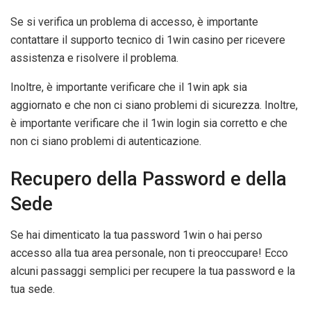
Se si verifica un problema di accesso, è importante
contattare il supporto tecnico di 1win casino per ricevere
assistenza e risolvere il problema.
Inoltre, è importante verificare che il 1win apk sia
aggiornato e che non ci siano problemi di sicurezza. Inoltre,
è importante verificare che il 1win login sia corretto e che
non ci siano problemi di autenticazione.
Recupero della Password e della
Sede
Se hai dimenticato la tua password 1win o hai perso
accesso alla tua area personale, non ti preoccupare! Ecco
alcuni passaggi semplici per recupere la tua password e la
tua sede.