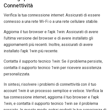
Connettività
Verifica la tua connessione internet: Assicurati di essere
connesso a una rete Wi-Fi o a una rete cellulare stabile.
Aggiorna il tuo browser e l’apk 1win: Assicurati di avere
l’ultima versione del browser e di avere installato gli
aggiornamenti più recenti. Inoltre, assicurati di avere
installato l’apk 1win più recente.
Contatta il supporto tecnico 1win: Se il problema persiste,
contatta il supporto tecnico 1win per ricevere assistenza
personalizzata.
In sintesi, risolvere i problemi di connettività con il tuo
account 1win è un processo semplice e veloce. Verifica la
tua connessione internet, aggiorna il tuo browser e l’apk
1win, e contatta il supporto tecnico 1win se il problema
persiste. In questo modo, potrai goderti la tua esperienza di