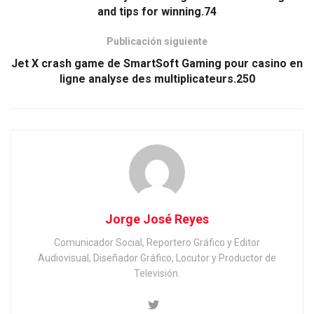
and tips for winning.74
Publicación siguiente
Jet X crash game de SmartSoft Gaming pour casino en
ligne analyse des multiplicateurs.250
Jorge José Reyes
Comunicador Social, Reportero Gráfico y Editor
Audiovisual, Diseñador Gráfico, Locutor y Productor de
Televisión.