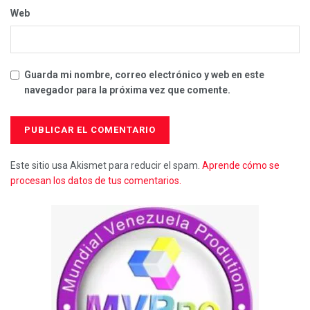
Web
Guarda mi nombre, correo electrónico y web en este
navegador para la próxima vez que comente.
Este sitio usa Akismet para reducir el spam.
Aprende cómo se
procesan los datos de tus comentarios.