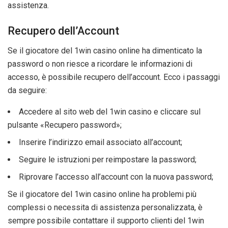
assistenza.
Recupero dell’Account
Se il giocatore del 1win casino online ha dimenticato la
password o non riesce a ricordare le informazioni di
accesso, è possibile recupero dell’account. Ecco i passaggi
da seguire:
Accedere al sito web del 1win casino e cliccare sul
pulsante «Recupero password»;
Inserire l’indirizzo email associato all’account;
Seguire le istruzioni per reimpostare la password;
Riprovare l’accesso all’account con la nuova password;
Se il giocatore del 1win casino online ha problemi più
complessi o necessita di assistenza personalizzata, è
sempre possibile contattare il supporto clienti del 1win