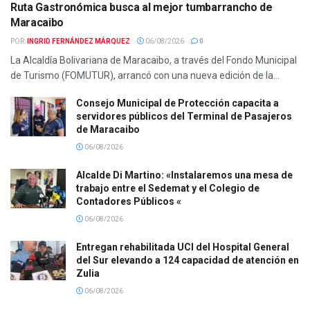
Ruta Gastronómica busca al mejor tumbarrancho de
Maracaibo
POR:
INGRID FERNÁNDEZ MÁRQUEZ
06/08/2026
0
La Alcaldía Bolivariana de Maracaibo, a través del Fondo Municipal
de Turismo (FOMUTUR), arrancó con una nueva edición de la...
Consejo Municipal de Protección capacita a
servidores públicos del Terminal de Pasajeros
de Maracaibo
06/08/2026
Alcalde Di Martino: «Instalaremos una mesa de
trabajo entre el Sedemat y el Colegio de
Contadores Públicos «
06/08/2026
Entregan rehabilitada UCI del Hospital General
del Sur elevando a 124 capacidad de atención en
Zulia
06/08/2026