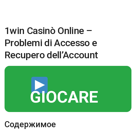
1win Casinò Online –
Problemi di Accesso e
Recupero dell’Account
GIOCARE
Содержимое