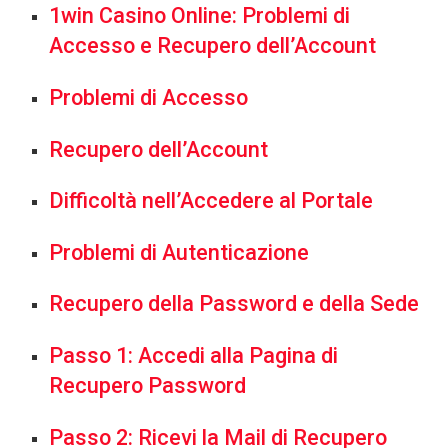
1win Casino Online: Problemi di
Accesso e Recupero dell’Account
Problemi di Accesso
Recupero dell’Account
Difficoltà nell’Accedere al Portale
Problemi di Autenticazione
Recupero della Password e della Sede
Passo 1: Accedi alla Pagina di
Recupero Password
Passo 2: Ricevi la Mail di Recupero