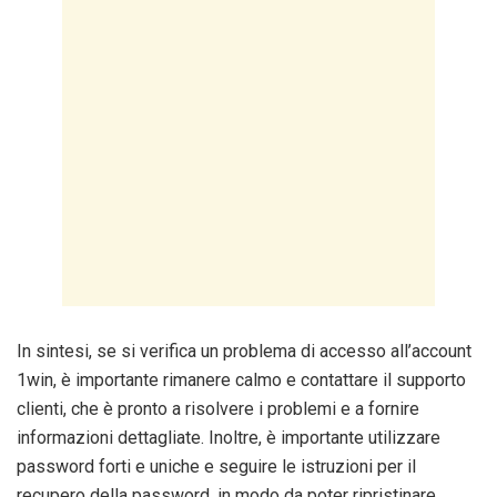
In sintesi, se si verifica un problema di accesso all’account
1win, è importante rimanere calmo e contattare il supporto
clienti, che è pronto a risolvere i problemi e a fornire
informazioni dettagliate. Inoltre, è importante utilizzare
password forti e uniche e seguire le istruzioni per il
recupero della password, in modo da poter ripristinare