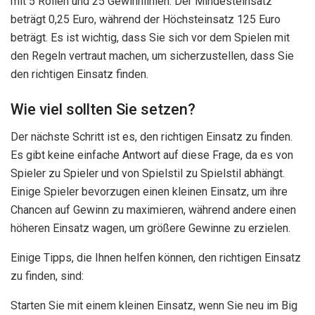
mit 5 Rollen und 25 Gewinnlinien. Der Mindesteinsatz
beträgt 0,25 Euro, während der Höchsteinsatz 125 Euro
beträgt. Es ist wichtig, dass Sie sich vor dem Spielen mit
den Regeln vertraut machen, um sicherzustellen, dass Sie
den richtigen Einsatz finden.
Wie viel sollten Sie setzen?
Der nächste Schritt ist es, den richtigen Einsatz zu finden.
Es gibt keine einfache Antwort auf diese Frage, da es von
Spieler zu Spieler und von Spielstil zu Spielstil abhängt.
Einige Spieler bevorzugen einen kleinen Einsatz, um ihre
Chancen auf Gewinn zu maximieren, während andere einen
höheren Einsatz wagen, um größere Gewinne zu erzielen.
Einige Tipps, die Ihnen helfen können, den richtigen Einsatz
zu finden, sind:
Starten Sie mit einem kleinen Einsatz, wenn Sie neu im Big