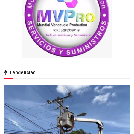
Tendencias