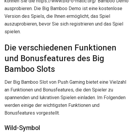
können Sie die https://www.bid-o-matic.org/ Bamboo Demo
ausprobieren. Die Big Bamboo Demo ist eine kostenlose
Version des Spiels, die Ihnen ermöglicht, das Spiel
auszuprobieren, bevor Sie sich registrieren und das Spiel
spielen.
Die verschiedenen Funktionen
und Bonusfeatures des Big
Bamboo Slots
Der Big Bamboo Slot von Push Gaming bietet eine Vielzahl
an Funktionen und Bonusfeatures, die den Spieler zu
spannenden und lukrativen Spielen einladen. Im Folgenden
werden einige der wichtigsten Funktionen und
Bonusfeatures vorgestellt.
Wild-Symbol