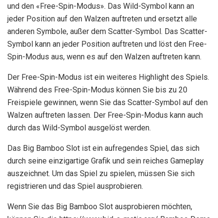
und den «Free-Spin-Modus». Das Wild-Symbol kann an
jeder Position auf den Walzen auftreten und ersetzt alle
anderen Symbole, außer dem Scatter-Symbol. Das Scatter-
Symbol kann an jeder Position auftreten und löst den Free-
Spin-Modus aus, wenn es auf den Walzen auftreten kann.
Der Free-Spin-Modus ist ein weiteres Highlight des Spiels.
Während des Free-Spin-Modus können Sie bis zu 20
Freispiele gewinnen, wenn Sie das Scatter-Symbol auf den
Walzen auftreten lassen. Der Free-Spin-Modus kann auch
durch das Wild-Symbol ausgelöst werden.
Das Big Bamboo Slot ist ein aufregendes Spiel, das sich
durch seine einzigartige Grafik und sein reiches Gameplay
auszeichnet. Um das Spiel zu spielen, müssen Sie sich
registrieren und das Spiel ausprobieren.
Wenn Sie das Big Bamboo Slot ausprobieren möchten,