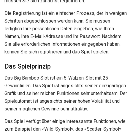
müssen Sie sich zunächst registrieren.
Die Registrierung ist ein einfacher Prozess, der in wenigen
Schritten abgeschlossen werden kann. Sie müssen
lediglich Ihre persönlichen Daten eingeben, wie Ihren
Namen, Ihre E-Mail-Adresse und Ihr Passwort. Nachdem
Sie alle erforderlichen Informationen eingegeben haben,
können Sie sich registrieren und das Spiel spielen.
Das Spielprinzip
Das Big Bamboo Slot ist ein 5-Walzen-Slot mit 25
Gewinnlinien. Das Spiel ist angesichts seiner einzigartigen
Grafik und seiner reichen Funktionen sehr unterhaltsam. Der
Spielautomat ist angesichts seiner hohen Volatilität und
seiner möglichen Gewinne sehr attraktiv.
Das Spiel verfügt über einige interessante Funktionen, wie
zum Beispiel den «Wild-Symbol», das «Scatter-Symbol»