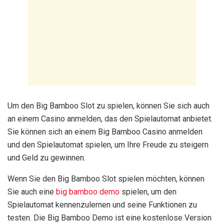
Um den Big Bamboo Slot zu spielen, können Sie sich auch
an einem Casino anmelden, das den Spielautomat anbietet.
Sie können sich an einem Big Bamboo Casino anmelden
und den Spielautomat spielen, um Ihre Freude zu steigern
und Geld zu gewinnen.
Wenn Sie den Big Bamboo Slot spielen möchten, können
Sie auch eine
big bamboo demo
spielen, um den
Spielautomat kennenzulernen und seine Funktionen zu
testen. Die Big Bamboo Demo ist eine kostenlose Version