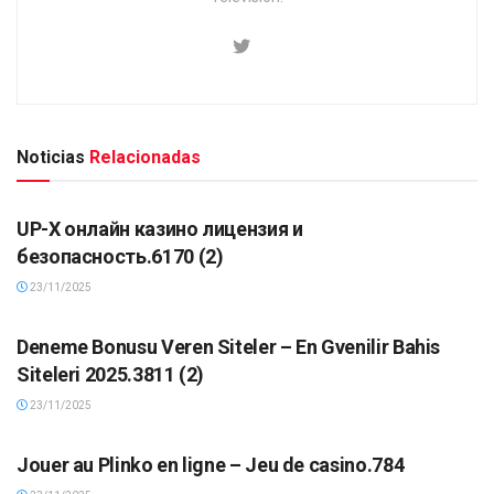
Noticias
Relacionadas
BLOG
UP-X онлайн казино лицензия и
безопасность.6170 (2)
23/11/2025
BLOG
Deneme Bonusu Veren Siteler – En Gvenilir Bahis
Siteleri 2025.3811 (2)
23/11/2025
BLOG
Jouer au Plinko en ligne – Jeu de casino.784