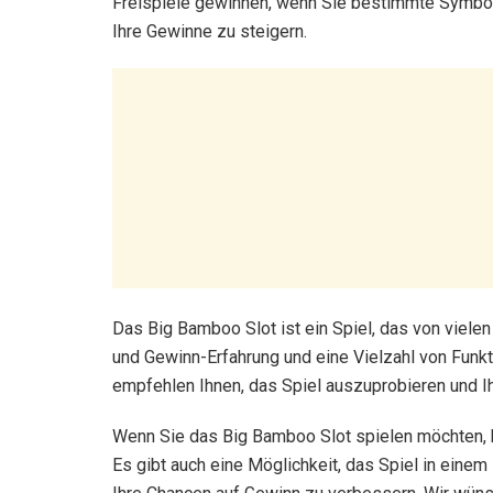
Freispiele gewinnen, wenn Sie bestimmte Symbol
Ihre Gewinne zu steigern.
Das Big Bamboo Slot ist ein Spiel, das von vielen 
und Gewinn-Erfahrung und eine Vielzahl von Funkt
empfehlen Ihnen, das Spiel auszuprobieren und I
Wenn Sie das Big Bamboo Slot spielen möchten, k
Es gibt auch eine Möglichkeit, das Spiel in eine