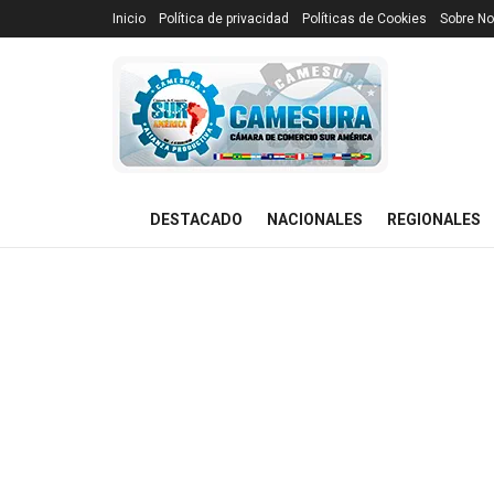
Inicio
Política de privacidad
Políticas de Cookies
Sobre No
DESTACADO
NACIONALES
REGIONALES