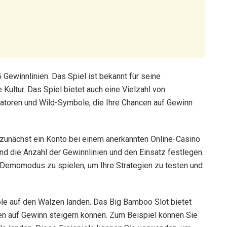
Gewinnlinien. Das Spiel ist bekannt für seine
e Kultur. Das Spiel bietet auch eine Vielzahl von
ikatoren und Wild-Symbole, die Ihre Chancen auf Gewinn
zunächst ein Konto bei einem anerkannten Online-Casino
nd die Anzahl der Gewinnlinien und den Einsatz festlegen.
m Demomodus zu spielen, um Ihre Strategien zu testen und
le auf den Walzen landen. Das Big Bamboo Slot bietet
cen auf Gewinn steigern können. Zum Beispiel können Sie