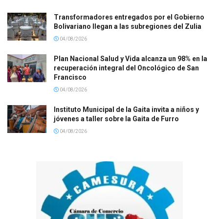
Transformadores entregados por el Gobierno
Bolivariano llegan a las subregiones del Zulia
04/08/2026
Plan Nacional Salud y Vida alcanza un 98% en la
recuperación integral del Oncológico de San
Francisco
04/08/2026
Instituto Municipal de la Gaita invita a niños y
jóvenes a taller sobre la Gaita de Furro
04/08/2026