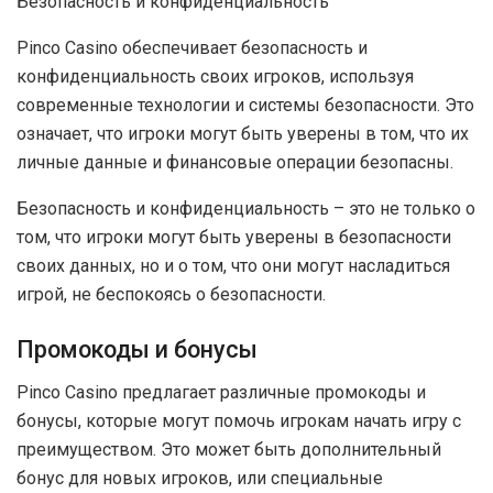
Безопасность и конфиденциальность
Pinco Casino обеспечивает безопасность и
конфиденциальность своих игроков, используя
современные технологии и системы безопасности. Это
означает, что игроки могут быть уверены в том, что их
личные данные и финансовые операции безопасны.
Безопасность и конфиденциальность – это не только о
том, что игроки могут быть уверены в безопасности
своих данных, но и о том, что они могут насладиться
игрой, не беспокоясь о безопасности.
Промокоды и бонусы
Pinco Casino предлагает различные промокоды и
бонусы, которые могут помочь игрокам начать игру с
преимуществом. Это может быть дополнительный
бонус для новых игроков, или специальные