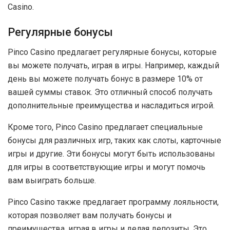
Casino.
Регулярные бонусы
Pinco Casino предлагает регулярные бонусы, которые
вы можете получать, играя в игры. Например, каждый
день вы можете получать бонус в размере 10% от
вашей суммы ставок. Это отличный способ получать
дополнительные преимущества и насладиться игрой.
Кроме того, Pinco Casino предлагает специальные
бонусы для различных игр, таких как слоты, карточные
игры и другие. Эти бонусы могут быть использованы
для игры в соответствующие игры и могут помочь
вам выиграть больше.
Pinco Casino также предлагает программу лояльности,
которая позволяет вам получать бонусы и
преимущества, играя в игры и делая депозиты. Это