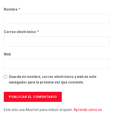
*
Nombre
*
Correo electrónico
Web
Guarda mi nombre, correo electrónico y web en este
navegador para la próxima vez que comente.
Este sitio usa Akismet para reducir el spam.
Aprende cómo se