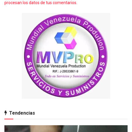
procesan los datos de tus comentarios.
Tendencias