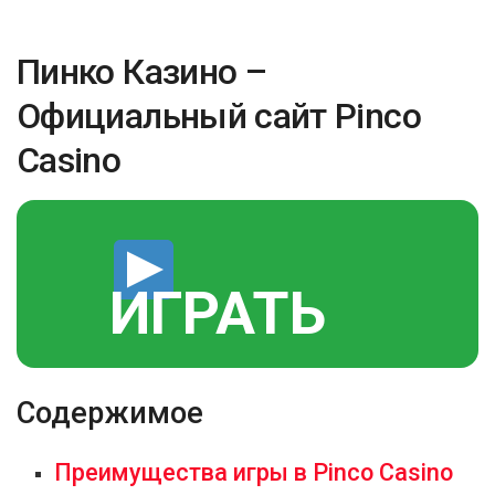
Пинко Казино –
Официальный сайт Pinco
Casino
ИГРАТЬ
Содержимое
Преимущества игры в Pinco Casino