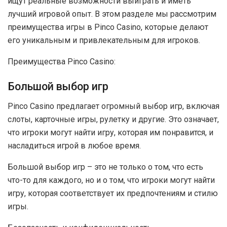
ищут реальные возможности выиграть и иметь
лучший игровой опыт. В этом разделе мы рассмотрим
преимущества игры в Pinco Casino, которые делают
его уникальным и привлекательным для игроков.
Преимущества Pinco Casino:
Большой выбор игр
Pinco Casino предлагает огромный выбор игр, включая
слоты, карточные игры, рулетку и другие. Это означает,
что игроки могут найти игру, которая им понравится, и
насладиться игрой в любое время.
Большой выбор игр – это не только о том, что есть
что-то для каждого, но и о том, что игроки могут найти
игру, которая соответствует их предпочтениям и стилю
игры.