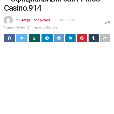
Casino.914
Por:
Jorge José Reyes
15/11/2025
A
A
Tiempo de leer: 2 minutos de lectura