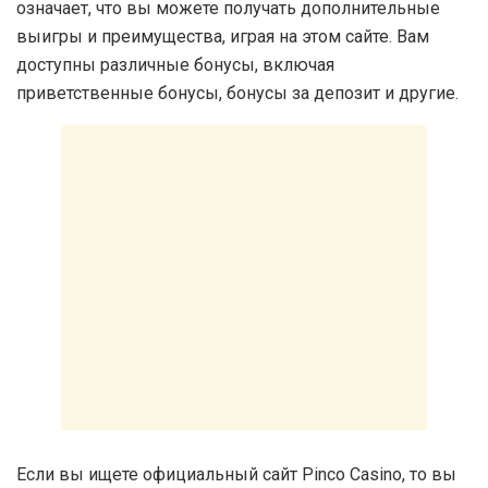
означает, что вы можете получать дополнительные
выигры и преимущества, играя на этом сайте. Вам
доступны различные бонусы, включая
приветственные бонусы, бонусы за депозит и другие.
Если вы ищете официальный сайт Pinco Casino, то вы