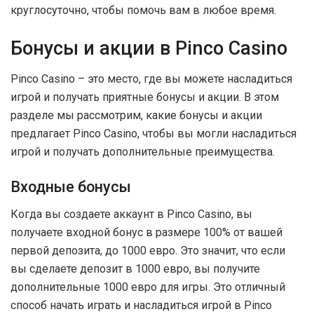
круглосуточно, чтобы помочь вам в любое время.
Бонусы и акции в Pinco Casino
Pinco Casino – это место, где вы можете насладиться
игрой и получать приятные бонусы и акции. В этом
разделе мы рассмотрим, какие бонусы и акции
предлагает Pinco Casino, чтобы вы могли насладиться
игрой и получать дополнительные преимущества.
Входные бонусы
Когда вы создаете аккаунт в Pinco Casino, вы
получаете входной бонус в размере 100% от вашей
первой депозита, до 1000 евро. Это значит, что если
вы сделаете депозит в 1000 евро, вы получите
дополнительные 1000 евро для игры. Это отличный
способ начать играть и насладиться игрой в Pinco