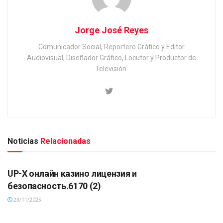
Jorge José Reyes
Comunicador Social, Reportero Gráfico y Editor
Audiovisual, Diseñador Gráfico, Locutor y Productor de
Televisión.
Noticias
Relacionadas
BLOG
UP-X онлайн казино лицензия и
безопасность.6170 (2)
23/11/2025
BLOG