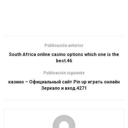
Publicación anterior
South Africa online casino options which one is the
best.46
Publicación siguiente
казино – Официальный сайт Pin up играть онлайн
Зеркало и вход.4271