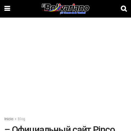
Inicio
Blog
– Официальный сайт Pinco