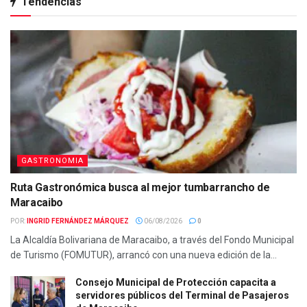
Tendencias
GASTRONOMIA
Ruta Gastronómica busca al mejor tumbarrancho de
Maracaibo
POR:
INGRID FERNÁNDEZ MÁRQUEZ
06/08/2026
0
La Alcaldía Bolivariana de Maracaibo, a través del Fondo Municipal
de Turismo (FOMUTUR), arrancó con una nueva edición de la...
Consejo Municipal de Protección capacita a
servidores públicos del Terminal de Pasajeros