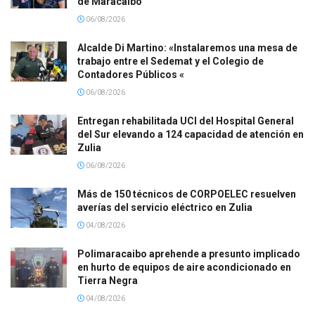
de Maracaibo
06/08/2026
Alcalde Di Martino: «Instalaremos una mesa de
trabajo entre el Sedemat y el Colegio de
Contadores Públicos «
06/08/2026
Entregan rehabilitada UCI del Hospital General
del Sur elevando a 124 capacidad de atención en
Zulia
06/08/2026
Más de 150 técnicos de CORPOELEC resuelven
averías del servicio eléctrico en Zulia
04/08/2026
Polimaracaibo aprehende a presunto implicado
en hurto de equipos de aire acondicionado en
Tierra Negra
04/08/2026