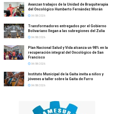
Avanzan trabajos de la Unidad de Braquiterapia
del Oncológico Humberto Fernández Morán
04/08/2026
Transformadores entregados por el Gobierno
Bolivariano llegan a las subregiones del Zulia
04/08/2026
Plan Nacional Salud y Vida alcanza un 98% en la
recuperación integral del Oncológico de San
Francisco
04/08/2026
Instituto Municipal de la Gaita invita a niños y
jóvenes a taller sobre la Gaita de Furro
04/08/2026