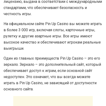
лицензию, выдана в соответствии с международными
стандартами, что обеспечивает безопасность и
честность игры.
На официальном сайте Pin Up Casino вы можете играть
в более 3 000 игр, включая слоты, карточные игры,
рулетку и другие азартные игры. Все игры имеют
высокое качество и обеспечивают игрокам реальные
выигрыши.
Один из главных преимуществ Pin Up Casino – это его
зеркало. Зеркало – это дополнительный сайт, который
обеспечивает доступ к играм, если основной сайт
недоступен. Это означает, что вы всегда можете
играть в Pin Up Casino, не зависящий от доступности
основного сайта.