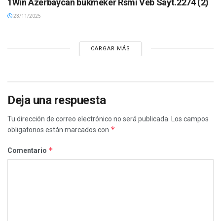
1Win Azerbaycan bukmeker Rsmi Veb Sayt.2274 (2)
23/11/2025
CARGAR MÁS
Deja una respuesta
Tu dirección de correo electrónico no será publicada.
Los campos
*
obligatorios están marcados con
*
Comentario