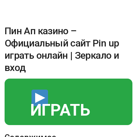
Пин Ап казино –
Официальный сайт Pin up
играть онлайн | Зеркало и
вход
ИГРАТЬ