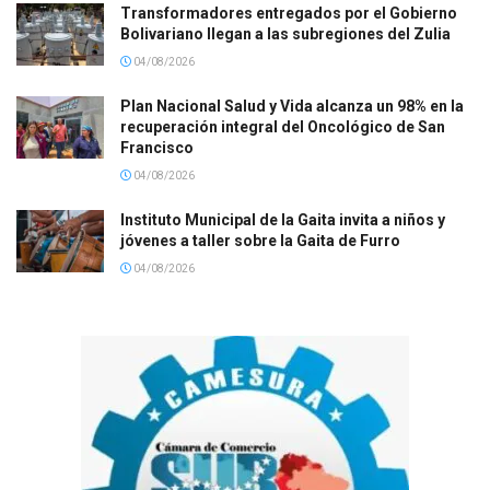
Transformadores entregados por el Gobierno
Bolivariano llegan a las subregiones del Zulia
04/08/2026
Plan Nacional Salud y Vida alcanza un 98% en la
recuperación integral del Oncológico de San
Francisco
04/08/2026
Instituto Municipal de la Gaita invita a niños y
jóvenes a taller sobre la Gaita de Furro
04/08/2026