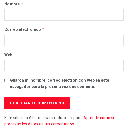
*
Nombre
*
Correo electrónico
Web
Guarda mi nombre, correo electrónico y web en este
navegador para la próxima vez que comente.
Este sitio usa Akismet para reducir el spam.
Aprende cómo se
procesan los datos de tus comentarios.