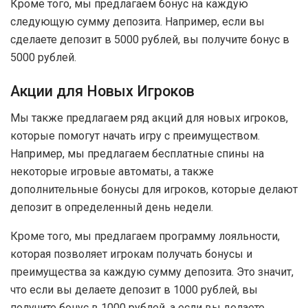
Кроме того, мы предлагаем бонус на каждую
следующую сумму депозита. Например, если вы
сделаете депозит в 5000 рублей, вы получите бонус в
5000 рублей.
Акции для Новых Игроков
Мы также предлагаем ряд акций для новых игроков,
которые помогут начать игру с преимуществом.
Например, мы предлагаем бесплатные спины на
некоторые игровые автоматы, а также
дополнительные бонусы для игроков, которые делают
депозит в определенный день недели.
Кроме того, мы предлагаем программу лояльности,
которая позволяет игрокам получать бонусы и
преимущества за каждую сумму депозита. Это значит,
что если вы делаете депозит в 1000 рублей, вы
получите бонус в 1000 рублей, а если вы делаете