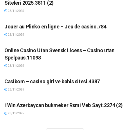
Siteleri 2025.3811 (2)
23/11/2025
BLOG
Jouer au Plinko en ligne – Jeu de casino.784
23/11/2025
BLOG
Online Casino Utan Svensk Licens – Casino utan
Spelpaus.11098
23/11/2025
BLOG
Casibom – casino giri ve bahis sitesi.4387
23/11/2025
BLOG
1Win Azerbaycan bukmeker Rsmi Veb Sayt.2274 (2)
23/11/2025