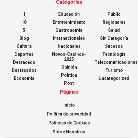
Categorías
1
Educación
Public
18
Entretenimiento
Regionales
5
Gastronomia
Salud
Blog
Internacionales
Sin Categoría
Cultura
Nacionales
Sucesos
Deportes
Novos-Casinos-
Tecnología
2025
Destacado
Telecomunicaciones
Opinión
Destacados
Turismo
Política
Economía
Uncategorized
Post
Páginas
Inicio
Política de privacidad
Políticas de Cookies
Sobre Nosotros