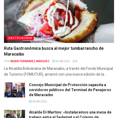
GASTRONOMIA
Ruta Gastronómica busca al mejor tumbarrancho de
Maracaibo
POR:
INGRID FERNÁNDEZ MÁRQUEZ
06/08/2026
0
La Alcaldía Bolivariana de Maracaibo, a través del Fondo Municipal
de Turismo (FOMUTUR), arrancó con una nueva edición de la...
Consejo Municipal de Protección capacita a
servidores públicos del Terminal de Pasajeros
de Maracaibo
06/08/2026
Alcalde Di Martino: «Instalaremos una mesa de
trabajo entre el Sedemat y el Colegio de