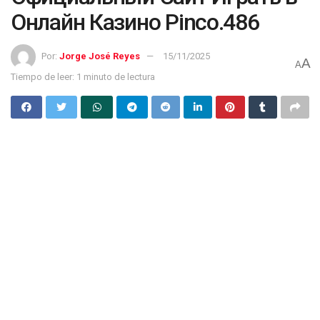
Онлайн Казино Pinco.486
Por:
Jorge José Reyes
15/11/2025
A
A
Tiempo de leer: 1 minuto de lectura