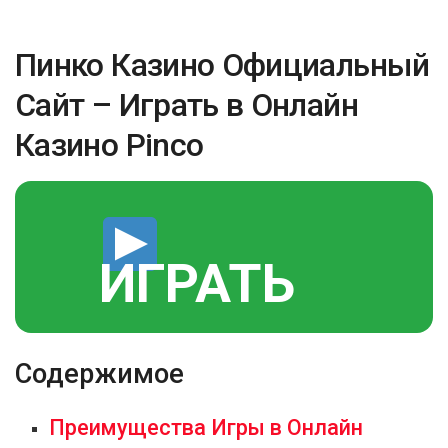
Пинко Казино Официальный
Сайт – Играть в Онлайн
Казино Pinco
ИГРАТЬ
Содержимое
Преимущества Игры в Онлайн