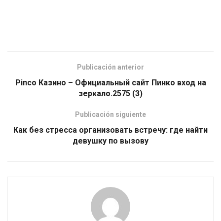
Publicación anterior
Pinco Казино – Официальный сайт Пинко вход на
зеркало.2575 (3)
Publicación siguiente
Как без стресса организовать встречу: где найти
девушку по вызову