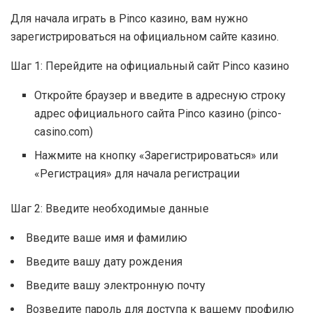
Для начала играть в Pinco казино, вам нужно
зарегистрироваться на официальном сайте казино.
Шаг 1: Перейдите на официальный сайт Pinco казино
Откройте браузер и введите в адресную строку
адрес официального сайта Pinco казино (pinco-
casino.com)
Нажмите на кнопку «Зарегистрироваться» или
«Регистрация» для начала регистрации
Шаг 2: Введите необходимые данные
Введите ваше имя и фамилию
Введите вашу дату рождения
Введите вашу электронную почту
Возведите пароль для доступа к вашему профилю