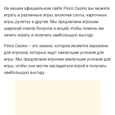
На нашем официальном сайте Pinco Casino вы можете
играть в различные игры, включая слоты, карточные
игры, рулетку и другие. Мы предлагаем игрокам
широкий спектр бонусов и акций, чтобы помочь им
начать играть и получать наибольшую выгоду.
Pinco Casino – это казино, которое является зеркалом
для игроков, которые ищут наилучшие условия для
игры. Мы предлагаем игрокам наилучшие условия для
игры, чтобы они могли насладиться игрой и получать
наибольшую выгоду.