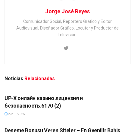
Jorge José Reyes
Comunicador Social, Reportero Gráfico y Editor
Audiovisual, Diseñador Gráfico, Locutor y Productor de
Televisión.
Noticias
Relacionadas
BLOG
UP-X онлайн казино лицензия и
безопасность.6170 (2)
23/11/2025
BLOG
Deneme Bonusu Veren Siteler – En Gvenilir Bahis