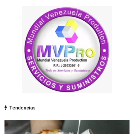
Tendencias