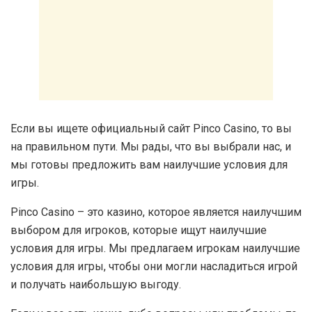
Если вы ищете официальный сайт Pinco Casino, то вы
на правильном пути. Мы рады, что вы выбрали нас, и
мы готовы предложить вам наилучшие условия для
игры.
Pinco Casino – это казино, которое является наилучшим
выбором для игроков, которые ищут наилучшие
условия для игры. Мы предлагаем игрокам наилучшие
условия для игры, чтобы они могли насладиться игрой
и получать наибольшую выгоду.