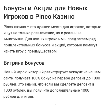
Бонусы и Акции для Новых
Игроков в Pinco Казино
Pinco казино – это лучшее место для игроков, которые
ищут не только развлечение, но и реальные
выигрыши. Для новых игроков мы предлагаем ряд
привлекательных бонусов и акций, которые помогут
начать игру с преимуществом.
Витрина Бонусов
Новый игрок, который регистрирует аккаунт на нашем
сайте, получает 100% бонус на первое депозит до 1000
рублей. Это значит, что если вы сделаете депозит в
1000 рублей, вы получите дополнительные 1000
рублей для игры.