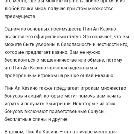
это место, где вы можете играть в любое время и из
любой точки мира, получая при этом множество
преимуществ.
Одним из основных преимуществ Пин Ап Казино
является его официальный статус. Это означает, что вы
можете быть уверены в безопасности и честности игр,
которые предлагает казино. Вам не нужно
беспокоиться о мошенничестве или обмане, потому
что Пин Ап Казино является надежным и
проверенным игроком на рынке онлайн-казино.
Пин Ап Казино также предлагает игрокам множество
бонусов и акций, которые могут помочь вам начать
играть и получать выигрыши. Некоторые из этих
бонусов включают приветственные бонусы,
бесплатные спины и другие.
В целом, Пин Ап Казино – это отличное место для