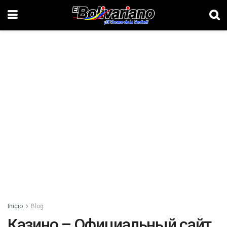
Inicio
Blog
Казино – Официальный сайт