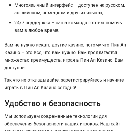
Многоязычный интерфейс – доступен на русском,
английском, немецком и других языках;
24/7 поддержка – наша команда готовы помочь
вам в любое время.
Вам не нужно искать другие казино, потому что Пин Ап
Казино – это все, что вам нужно. Вам предлагается
множество преимуществ, играя в Пин Ап Казино. Вам
доступны:
Так что не откладывайте, зарегистрируйтесь и начните
играть в Пин Ап Казино сегодня!
Удобство и безопасность
Мы используем современные технологии для
обеспечения безопасности наших игроков. Наш сайт