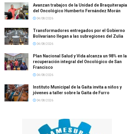
Avanzan trabajos de la Unidad de Braquiterapia
del Oncológico Humberto Fernández Morán
04/08/2026
Transformadores entregados por el Gobierno
Bolivariano llegan a las subregiones del Zulia
04/08/2026
Plan Nacional Salud y Vida alcanza un 98% en la
recuperación integral del Oncológico de San
Francisco
04/08/2026
Instituto Municipal de la Gaita invita a niños y
jóvenes a taller sobre la Gaita de Furro
04/08/2026