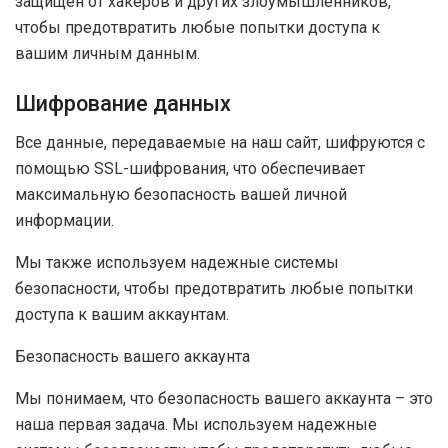
защищен от хакеров и других злоумышленников,
чтобы предотвратить любые попытки доступа к
вашим личным данным.
Шифрование данных
Все данные, передаваемые на наш сайт, шифруются с
помощью SSL-шифрования, что обеспечивает
максимальную безопасность вашей личной
информации.
Мы также используем надежные системы
безопасности, чтобы предотвратить любые попытки
доступа к вашим аккаунтам.
Безопасность вашего аккаунта
Мы понимаем, что безопасность вашего аккаунта – это
наша первая задача. Мы используем надежные