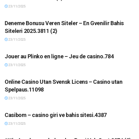
23/11/2025
BLOG
Deneme Bonusu Veren Siteler – En Gvenilir Bahis
Siteleri 2025.3811 (2)
23/11/2025
BLOG
Jouer au Plinko en ligne – Jeu de casino.784
23/11/2025
BLOG
Online Casino Utan Svensk Licens – Casino utan
Spelpaus.11098
23/11/2025
BLOG
Casibom – casino giri ve bahis sitesi.4387
23/11/2025
BLOG