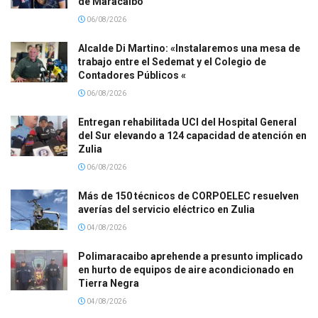
de Maracaibo
06/08/2026
Alcalde Di Martino: «Instalaremos una mesa de
trabajo entre el Sedemat y el Colegio de
Contadores Públicos «
06/08/2026
Entregan rehabilitada UCI del Hospital General
del Sur elevando a 124 capacidad de atención en
Zulia
06/08/2026
Más de 150 técnicos de CORPOELEC resuelven
averías del servicio eléctrico en Zulia
04/08/2026
Polimaracaibo aprehende a presunto implicado
en hurto de equipos de aire acondicionado en
Tierra Negra
04/08/2026