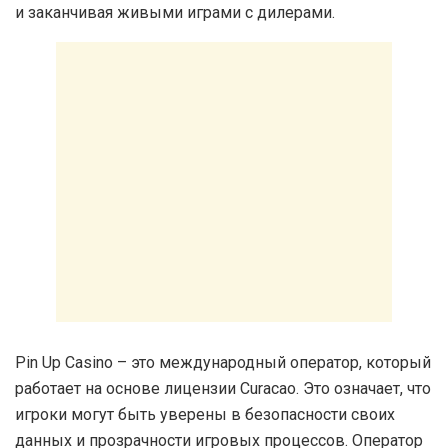
и заканчивая живыми играми с дилерами.
Pin Up Casino – это международный оператор, который
работает на основе лицензии Curacao. Это означает, что
игроки могут быть уверены в безопасности своих
данных и прозрачности игровых процессов. Оператор