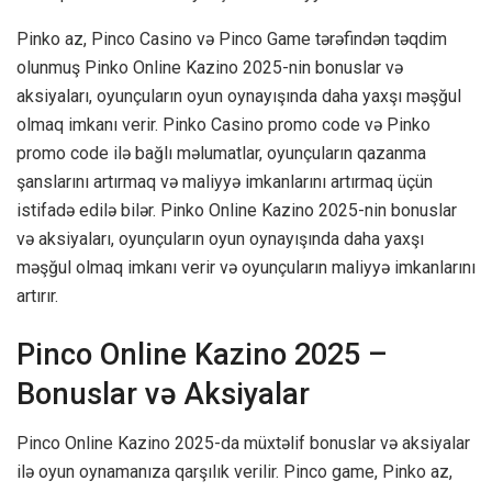
Pinko az, Pinco Casino və Pinco Game tərəfindən təqdim
olunmuş Pinko Online Kazino 2025-nin bonuslar və
aksiyaları, oyunçuların oyun oynayışında daha yaxşı məşğul
olmaq imkanı verir. Pinko Casino promo code və Pinko
promo code ilə bağlı məlumatlar, oyunçuların qazanma
şanslarını artırmaq və maliyyə imkanlarını artırmaq üçün
istifadə edilə bilər. Pinko Online Kazino 2025-nin bonuslar
və aksiyaları, oyunçuların oyun oynayışında daha yaxşı
məşğul olmaq imkanı verir və oyunçuların maliyyə imkanlarını
artırır.
Pinco Online Kazino 2025 –
Bonuslar və Aksiyalar
Pinco Online Kazino 2025-da müxtəlif bonuslar və aksiyalar
ilə oyun oynamanıza qarşılık verilir. Pinco game, Pinko az,