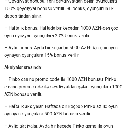
– Qeydiyyat bonusu: Yeni qeydiyyatdan gələn oyunçulara
100% qeydiyyat bonusu verilir. Bu bonus, oyunçunun ilk
depositindən alınır.
– Haftalık bonus: Haftada bir keçədən 1000 AZN-dən çox
oyun oynayan oyunçulara 20% bonus verilir.
– Ayliq bonus: Ayda bir keçədən 5000 AZN-dən çox oyun
oynayan oyunçulara 15% bonus verilir.
Aksiyalar arasında:
– Pinko casino promo code ilə 1000 AZN bonusu: Pinko
casino promo code ilə qeydiyyatdan gələn oyunçulara 1000
AZN bonusu verilir.
– Haftalık aksiyalar: Haftada bir keçədə Pinko az ilə oyun
oynayan oyunçulara 500 AZN bonusu verilir.
– Ayliq aksiyalar: Ayda bir keçədə Pinko game ilə oyun