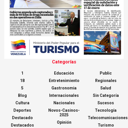
Categorías
1
Educación
Public
18
Entretenimiento
Regionales
5
Gastronomia
Salud
Blog
Internacionales
Sin Categoría
Cultura
Nacionales
Sucesos
Deportes
Novos-Casinos-
Tecnología
2025
Destacado
Telecomunicaciones
Opinión
Destacados
Turismo