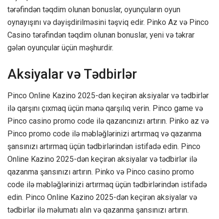
tərəfindən təqdim olunan bonuslar, oyunçuların oyun
oynayışını və dəyişdirilməsini təşviq edir. Pinko Az və Pinco
Casino tərəfindən təqdim olunan bonuslar, yeni və təkrar
gələn oyunçular üçün məşhurdir.
Aksiyalar və Tədbirlər
Pinco Online Kazino 2025-dən keçirən aksiyalar və tədbirlər
ilə qarşını çıxmaq üçün mənə qarşılıq verin. Pinco game və
Pinco casino promo code ilə qazancınızı artırın. Pinko az və
Pinco promo code ilə məbləğlərinizi artırmaq və qazanma
şansınızı artırmaq üçün tədbirlərindən istifadə edin. Pinco
Online Kazino 2025-dən keçirən aksiyalar və tədbirlər ilə
qazanma şansınızı artırın. Pinko və Pinco casino promo
code ilə məbləğlərinizi artırmaq üçün tədbirlərindən istifadə
edin. Pinco Online Kazino 2025-dən keçirən aksiyalar və
tədbirlər ilə məlumatı alın və qazanma şansınızı artırın.