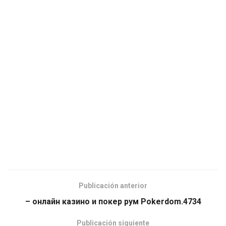
Publicación anterior
– онлайн казино и покер рум Pokerdom.4734
Publicación siguiente