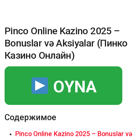
Pinco Online Kazino 2025 –
Bonuslar və Aksiyalar (Пинко
Казино Онлайн)
OYNA
Содержимое
Pinco Online Kazino 2025 – Bonuslar və