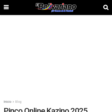
Inicio
Blog
Pinco Online Kazino 2025