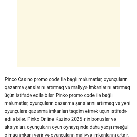
Pinco Casino promo code ilə bağlı məlumatlar, oyunçuların
qazanma şanslarını artırmaq və maliyyə imkanlarını artırmaq
üçün istifadə edilə bilər. Pinko promo code ilə bağlı
məlumatlar, oyunçuların qazanma şanslarını artırmaq və yeni
oyunçulara qazanma imkanları təqdim etmək üçün istifadə
edilə bilər. Pinko Online Kazino 2025-nin bonuslar və
aksiyaları, oyunçuların oyun oynayışında daha yaxşı məşğul
olmaq imkanı verir və oyunçuların maliyyə imkanlarını artırır.