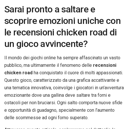
Sarai pronto a saltare e
scoprire emozioni uniche con
le recensioni chicken road di
un gioco avvincente?
Il mondo dei giochi online ha sempre affascinato un vasto
pubblico, ma ultimamente il fenomeno delle
recensioni
chicken road
ha conquistato il cuore di molti appassionati.
Questo gioco, caratterizzato da una grafica accattivante e
una tematica innovativa, coinvolge i giocatori in un’avventura
emozionante dove una gallina deve saltare tra forni e
ostacoli per non bruciarsi. Ogni salto comporta nuove sfide
e opportunità di guadagno, specialmente con l’aumento
delle scommesse ad ogni forno superato.