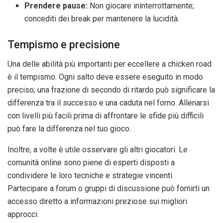
Prendere pause:
Non giocare ininterrottamente;
concediti dei break per mantenere la lucidità.
Tempismo e precisione
Una delle abilità più importanti per eccellere a chicken road
è il tempismo. Ogni salto deve essere eseguito in modo
preciso; una frazione di secondo di ritardo può significare la
differenza tra il successo e una caduta nel forno. Allenarsi
con livelli più facili prima di affrontare le sfide più difficili
può fare la differenza nel tuo gioco.
Inoltre, a volte è utile osservare gli altri giocatori. Le
comunità online sono piene di esperti disposti a
condividere le loro tecniche e strategie vincenti.
Partecipare a forum o gruppi di discussione può fornirti un
accesso diretto a informazioni preziose sui migliori
approcci.