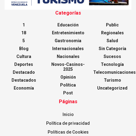
Categorías
1
Educación
Public
18
Entretenimiento
Regionales
5
Gastronomia
Salud
Blog
Internacionales
Sin Categoría
Cultura
Nacionales
Sucesos
Deportes
Novos-Casinos-
Tecnología
2025
Destacado
Telecomunicaciones
Opinión
Destacados
Turismo
Política
Economía
Uncategorized
Post
Páginas
Inicio
Política de privacidad
Políticas de Cookies