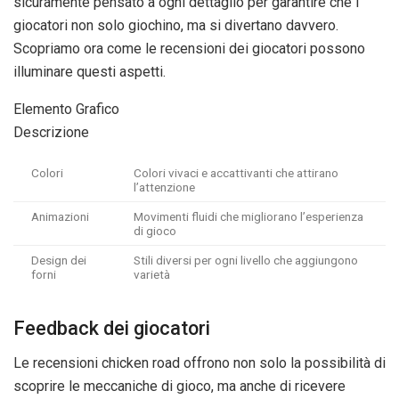
sicuramente pensato a ogni dettaglio per garantire che i
giocatori non solo giochino, ma si divertano davvero.
Scopriamo ora come le recensioni dei giocatori possono
illuminare questi aspetti.
Elemento Grafico
Descrizione
Colori
Colori vivaci e accattivanti che attirano
l’attenzione
Animazioni
Movimenti fluidi che migliorano l’esperienza
di gioco
Design dei
Stili diversi per ogni livello che aggiungono
forni
varietà
Feedback dei giocatori
Le recensioni chicken road offrono non solo la possibilità di
scoprire le meccaniche di gioco, ma anche di ricevere