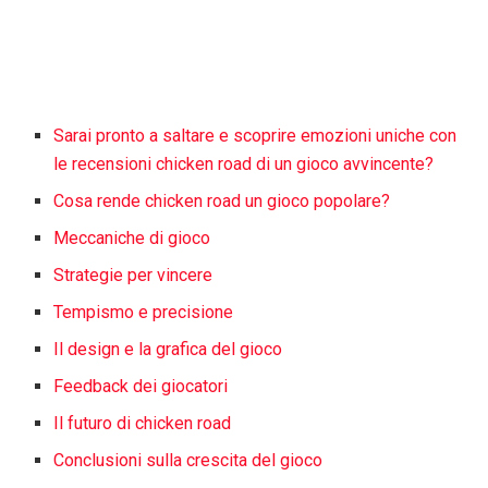
Sarai pronto a saltare e scoprire emozioni uniche con
le recensioni chicken road di un gioco avvincente?
Cosa rende chicken road un gioco popolare?
Meccaniche di gioco
Strategie per vincere
Tempismo e precisione
Il design e la grafica del gioco
Feedback dei giocatori
Il futuro di chicken road
Conclusioni sulla crescita del gioco