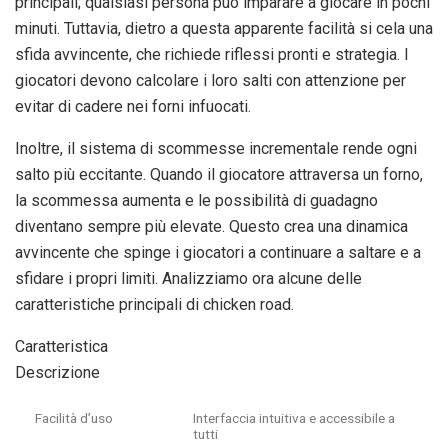
principali; qualsiasi persona può imparare a giocare in pochi
minuti. Tuttavia, dietro a questa apparente facilità si cela una
sfida avvincente, che richiede riflessi pronti e strategia. I
giocatori devono calcolare i loro salti con attenzione per
evitar di cadere nei forni infuocati.
Inoltre, il sistema di scommesse incrementale rende ogni
salto più eccitante. Quando il giocatore attraversa un forno,
la scommessa aumenta e le possibilità di guadagno
diventano sempre più elevate. Questo crea una dinamica
avvincente che spinge i giocatori a continuare a saltare e a
sfidare i propri limiti. Analizziamo ora alcune delle
caratteristiche principali di chicken road.
Caratteristica
Descrizione
Facilità d’uso
Interfaccia intuitiva e accessibile a
tutti