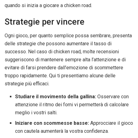
quando si inizia a giocare a chicken road.
Strategie per vincere
Ogni gioco, per quanto semplice possa sembrare, presenta
delle strategie che possono aumentare il tasso di
successo. Nel caso di chicken road, molte recensioni
suggeriscono di mantenere sempre alta l’attenzione e di
evitare di farsi prendere dall’emozione di scommettere
troppo rapidamente. Qui ti presentiamo alcune delle
strategie più efficaci.
Studiare il movimento della gallina:
Osservare con
attenzione il ritmo dei forni vi permetterà di calcolare
meglio i vostri salti.
Iniziare con scommesse basse:
Approcciare il gioco
con cautela aumenterà la vostra confidenza.