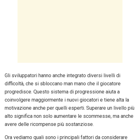
Gli sviluppatori hanno anche integrato diversi livelli di
difficoltà, che si sbloccano man mano che il giocatore
progredisce. Questo sistema di progressione aiuta a
coinvolgere maggiormente i nuovi giocatori e tiene alta la
motivazione anche per quelli esperti. Superare un livello più
alto significa non solo aumentare le scommesse, ma anche
avere delle ricompense più sostanziose.
Ora vediamo quali sono i principali fattori da considerare