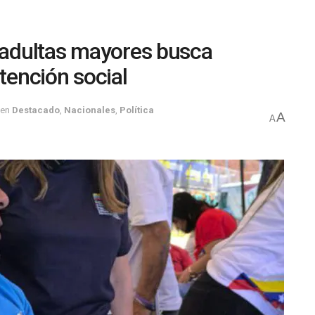
s adultas mayores busca
atención social
en
Destacado
,
Nacionales
,
Política
A
A