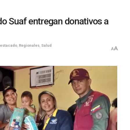
o Suaf entregan donativos a
estacado
,
Regionales
,
Salud
A
A