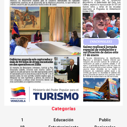
Categorías
1
Educación
Public