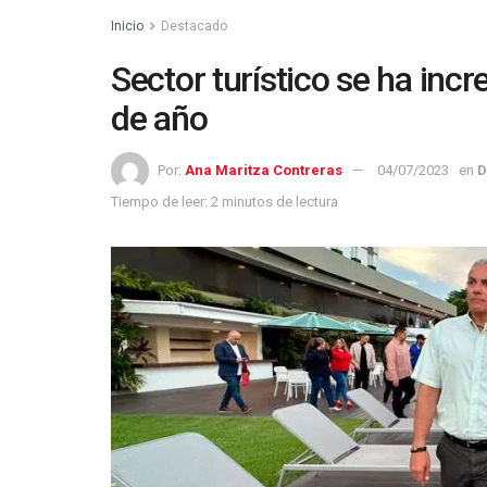
Inicio
Destacado
Sector turístico se ha in
de año
Por:
Ana Maritza Contreras
04/07/2023
en
D
Tiempo de leer: 2 minutos de lectura