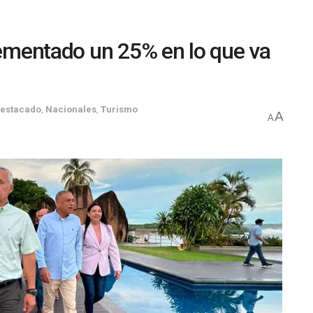
crementado un 25% en lo que va
estacado
,
Nacionales
,
Turismo
A
A