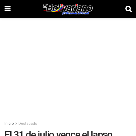
Inicio
Destacado
El 31 de julio vence el lapso