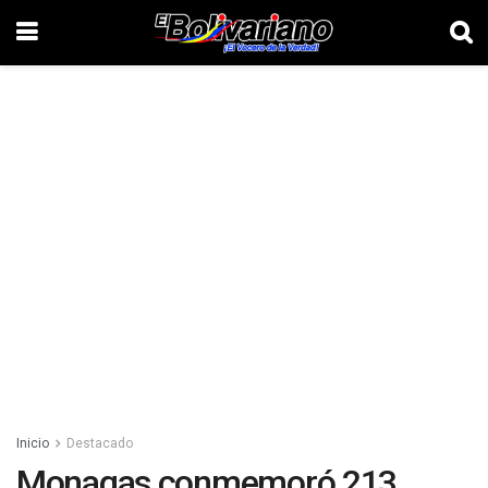
Inicio
Destacado
Monagas conmemoró 213