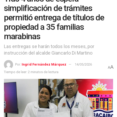
simplificación de trámites
permitió entrega de títulos de
propiedad a 35 familias
marabinas
Las entregas se harán todos los meses, por
instrucción del alcalde Giancarlo Di Martino
Por:
Ingrid Fernández Márquez
14/05/2026
A
A
Tiempo de leer: 2 minutos de lectura