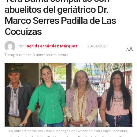
abuelitos del geriátrico Dr.
Marco Serres Padilla de Las
Cocuizas
Por:
Ingrid Fernández Márquez
20/04/2023
A
A
Tiempo de leer: 3 minutos de lectura
La primera dama del Estado Monagas conversando con Lenys Contreras,